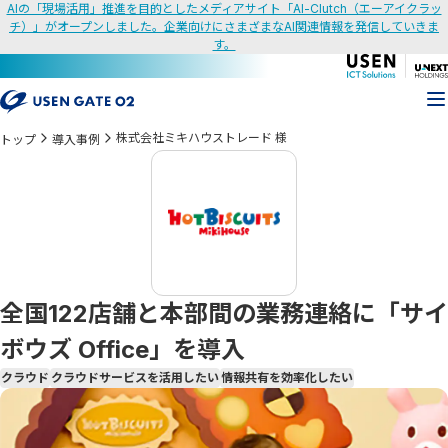
AIの「現場活用」推進を目的としたメディアサイト「AI-Clutch（エーアイクラッ
チ）」がオープンしました。企業向けにさまざまなAI関連情報を発信していきま
す。
株式会社ミキハウストレード 様
トップ
導入事例
全国122店舗と本部間の業務連絡に「サイ
ボウズ Office」を導入
クラウド
クラウドサービスを活用したい
情報共有を効率化したい