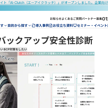
イト「AI-Clutch（エーアイクラッチ）」がオープンしました。企業向
01
お知らせ
よくあるご質問
パートナー募集
探す
目的から探す
導入事例
お役立ち資料
セミナー・イベント
！バックアップ安全性診断
たい
BCP対策をしたい