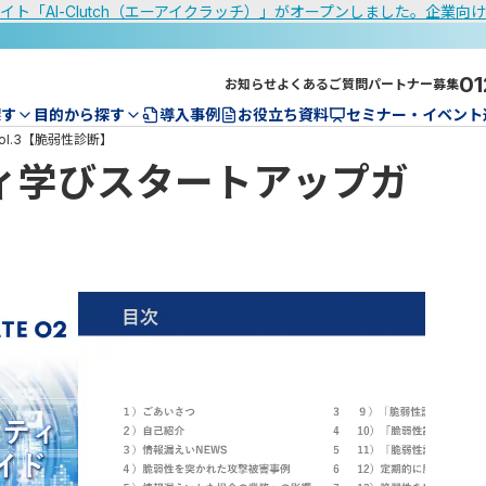
イト「AI-Clutch（エーアイクラッチ）」がオープンしました。企業向
01
お知らせ
よくあるご質問
パートナー募集
探す
目的から探す
導入事例
お役立ち資料
セミナー・イベント
l.3【脆弱性診断】
ィ学びスタートアップガ