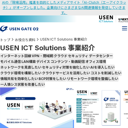
AIの「現場活用」推進を目的としたメディアサイト「AI-Clutch（エーアイクラッ
チ）」がオープンしました。企業向けにさまざまなAI関連情報を発信していきま
す。
USEN ICT Solutions 事業紹介
トップ
お役立ち資料
USEN ICT Solutions 事業紹介
インターネット回線
VPN・閉域網
クラウド
セキュリティ
データセンター
モバイル通信
LAN構築
デバイス
コンテンツ・動画配信
オフィス環境
ネットワークを見直したい
セキュリティ対策を強化したい
AIを導入したい
クラウド環境を構築したい
クラウドサービスを活用したい
コストを削減したい
情報共有を効率化したい
BCP対策をしたい
リモートワーク環境を整備したい
一人情シス状態を改善したい