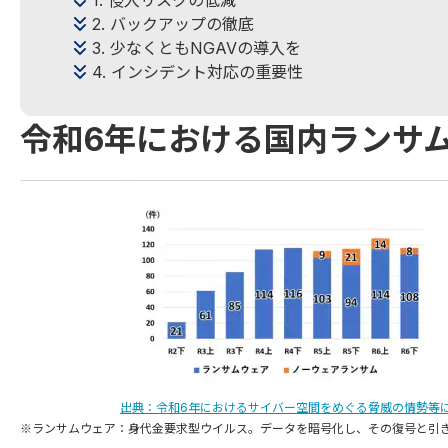
1. 侵入リスクの低減
2. バックアップの徹底
3. 少なくともNGAVの導入を
4. インシデント対応の重要性
令和6年における国内ランサ
出典：令和6年におけるサイバー空間をめぐる脅威の情勢等
※ランサムウェア：身代金要求型ウイルス。データを暗号化し、その復号と引