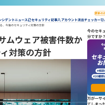
更新の
ンシデントニュース
セキュリティ記事
アカウント流出チェッカー
る、今後のセキュリティ対策の方針
今のセキ
分ですか
サムウェア被害件数か
ティ対策の方針
万が一サ
てしまっ