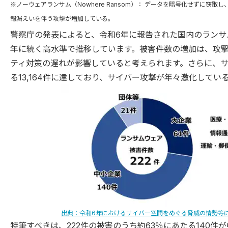
※ノーウェアランサム（Nowhere Ransom）： データを暗号化せずに
報漏えいを伴う攻撃が増加している。
警察庁の発表によると、令和6年に報告された国内のランサ
年に続く⾼⽔準で推移しています。被害件数の増加は、攻
ティ対策の遅れが影響していると考えられます。さらに、サ
る13,164件に達しており、サイバー攻撃が年々激化して
出典：令和6年におけるサイバー空間をめぐる脅威の情勢等
特筆すべきは、222件の被害のうち約63％にあたる140