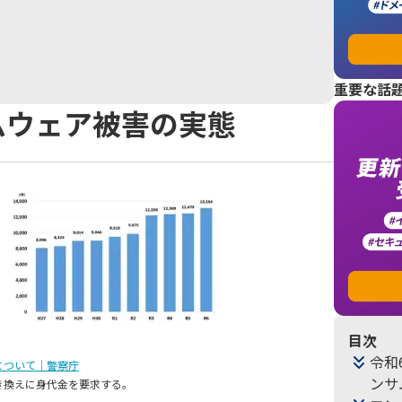
重要な話
ムウェア被害の実態
目次
令和
について｜警察庁
ンサ
き換えに身代金を要求する。