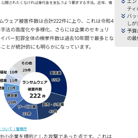
エン
窃取し、公開されたくなければ身代金を支払うよう要求する手法。近年、情
ティ
バッ
ムウェア被害件数は合計222件に上り、これは令和4
しが
撃手法の高度化や多様化、さらには企業のセキュリ
予算
イバー犯罪全体の検挙件数は過去10年間で最多とな
の最
いることが統計的にも明らかになっています。
について｜警察庁
件が中小企業を標的とした攻撃であった点です。これは