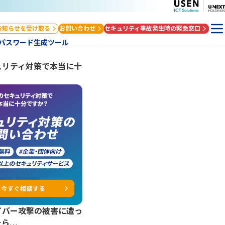
お知らせを受け取る
お問い合わせ
セキュリティ事故発生時の緊急窓口
パスワード生成ツール
ュリティ対策で本当に十
？
イバー攻撃の被害に遭っ
たら…