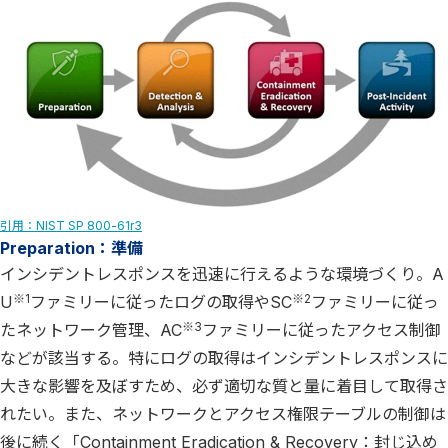
引用：NIST SP 800-61r3
Preparation：準備
インシデントレスポンスを迅速に行えるような環境づくり。A
※1
※2
U
ファミリーに従ったログの取得やSC
ファミリーに従っ
※3
たネットワーク管理、AC
ファミリーに従ったアクセス制御
などが該当する。特にログの取得はインシデントレスポンスに
大きな影響を及ぼすため、必ず適切な質と量に着目して取得さ
れたい。また、ネットワークとアクセス権限テーブルの制御は
後に続く「Containment Eradication & Recovery：封じ込め