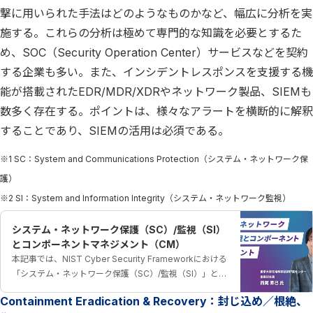
撃に用いられた手法はどのようなものかなど、幅広に分析を実
施する。これらの分析は極めて専門的な知識を必要とするた
め、SOC（Security Operation Center）サービスなどを契約
する企業も多い。また、インシデントレスポンスを支援する機
能が搭載されたEDR/MDR/XDRやネットワーク製品、SIEMも
数多く存在する。ポイントは、様々なアラートを横断的に解釈
することであり、SIEMの活用は必須である。
※1 SC：System and Communications Protection（システム・ネットワーク保
護）
※2 SI：System and Information Integrity（システム・ネットワーク監視）
システム・ネットワーク保護（SC）/監視（SI）
とコンポーネントマネジメント（CM）
本記事では、NIST Cyber Security Frameworkにおける
「システム・ネットワーク保護（SC）/監視（SI）」と
「コンポーネントマネジメント（CM）」について解説し
Containment Eradication & Recovery：封じ込め／根絶、
ます。