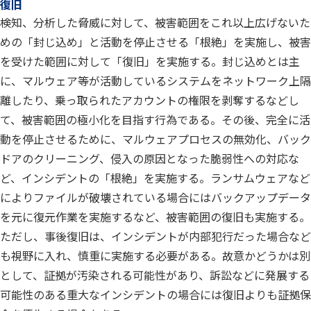
復旧
検知、分析した脅威に対して、被害範囲をこれ以上広げないた
めの「封じ込め」と活動を停止させる「根絶」を実施し、被害
を受けた範囲に対して「復旧」を実施する。封じ込めとは主
に、マルウェア等が活動しているシステムをネットワーク上隔
離したり、乗っ取られたアカウントの権限を剥奪するなどし
て、被害範囲の極小化を目指す行為である。その後、完全に活
動を停止させるために、マルウェアプロセスの無効化、バック
ドアのクリーニング、侵入の原因となった脆弱性への対応な
ど、インシデントの「根絶」を実施する。ランサムウェアなど
によりファイルが破壊されている場合にはバックアップデータ
を元に復元作業を実施するなど、被害範囲の復旧も実施する。
ただし、事後復旧は、インシデントが内部犯行だった場合など
も視野に入れ、慎重に実施する必要がある。故意かどうかは別
として、証拠が汚染される可能性があり、訴訟などに発展する
可能性のある重大なインシデントの場合には復旧よりも証拠保