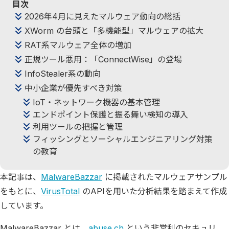
目次
2026年4月に見えたマルウェア動向の総括
XWorm の台頭と「多機能型」マルウェアの拡大
RAT系マルウェア全体の増加
正規ツール悪用：「ConnectWise」の登場
InfoStealer系の動向
中小企業が優先すべき対策
IoT・ネットワーク機器の基本管理
エンドポイント保護と振る舞い検知の導入
利用ツールの把握と管理
フィッシングとソーシャルエンジニアリング対策
の教育
本記事は、
MalwareBazzar
に掲載されたマルウェアサンプル
をもとに、
VirusTotal
のAPIを用いた分析結果を踏まえて作成
しています。
MalwareBazzar とは、
abuse.ch
という非営利のセキュリ