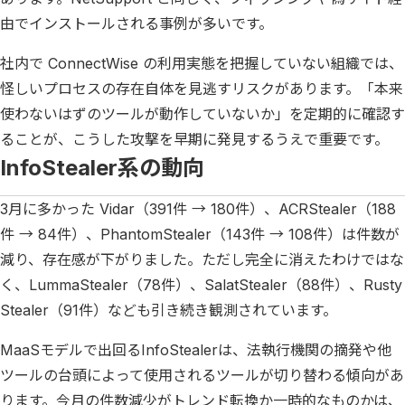
由でインストールされる事例が多いです。
社内で ConnectWise の利用実態を把握していない組織では、
怪しいプロセスの存在自体を見逃すリスクがあります。「本来
使わないはずのツールが動作していないか」を定期的に確認す
ることが、こうした攻撃を早期に発見するうえで重要です。
InfoStealer系の動向
3月に多かった Vidar（391件 → 180件）、ACRStealer（188
件 → 84件）、PhantomStealer（143件 → 108件）は件数が
減り、存在感が下がりました。ただし完全に消えたわけではな
く、LummaStealer（78件）、SalatStealer（88件）、Rusty
Stealer（91件）なども引き続き観測されています。
MaaSモデルで出回るInfoStealerは、法執行機関の摘発や他
ツールの台頭によって使用されるツールが切り替わる傾向があ
ります。今月の件数減少がトレンド転換か一時的なものかは、