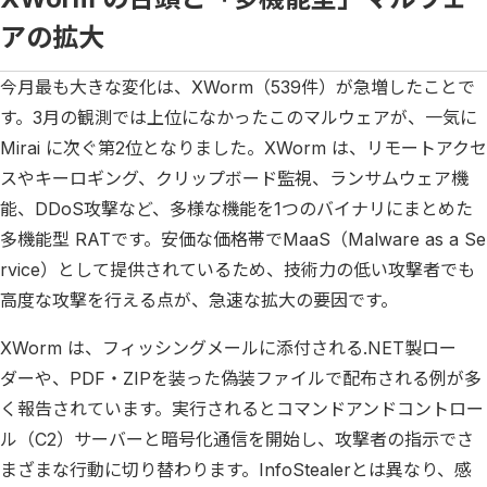
アの拡大
今月最も大きな変化は、XWorm（539件）が急増したことで
す。3月の観測では上位になかったこのマルウェアが、一気に
Mirai に次ぐ第2位となりました。XWorm は、リモートアクセ
スやキーロギング、クリップボード監視、ランサムウェア機
能、DDoS攻撃など、多様な機能を1つのバイナリにまとめた
多機能型 RATです。安価な価格帯でMaaS（Malware as a Se
rvice）として提供されているため、技術力の低い攻撃者でも
高度な攻撃を行える点が、急速な拡大の要因です。
XWorm は、フィッシングメールに添付される.NET製ロー
ダーや、PDF・ZIPを装った偽装ファイルで配布される例が多
く報告されています。実行されるとコマンドアンドコントロー
ル（C2）サーバーと暗号化通信を開始し、攻撃者の指示でさ
まざまな行動に切り替わります。InfoStealerとは異なり、感