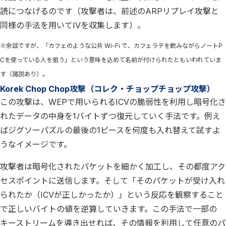
読につなげるのです（攻撃者は、前述のARPリプレイ攻撃と
同様の手法を用いてIVを収集します）。
※余談ですが、「カフェのような公共 Wi-Fi で、カフェラテを飲みながらノートP
Cを使っている人を狙う」という意味を込めて名前が付けられたともいわれていま
す（諸説あり）。
Korek Chop Chop攻撃（コレク・チョップチョップ攻撃）
この攻撃は、WEPで用いられるICVの脆弱性を利用し暗号化さ
れたデータの中身を1バイトずつ復元していく手法です。例え
ばジグソーパズルの最後の1ピースを何度も入れ替えて試すよ
うなイメージです。
攻撃者は暗号化されたパケットを細かく加工し、その都度アク
セスポイントに送信します。そして「そのパケットが受け入れ
られたか（ICVが正しかったか）」という反応を観察すること
で正しいバイトの値を逆算していきます。この手法で一部の
キーストリームを導き出せれば、その情報を利用して任意のパ