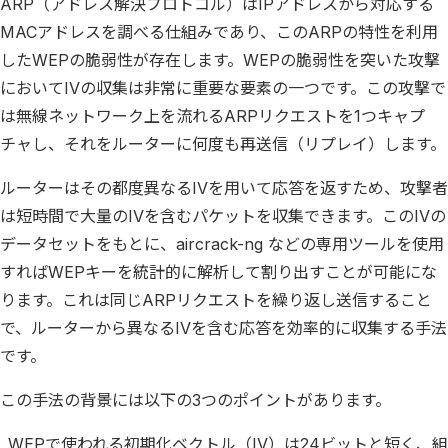
ARP（アドレス解決プロトコル）はIPアドレスから対応する
MACアドレスを調べる仕組みであり、このARPの特性を利用
したWEPの脆弱性が存在します。WEPの脆弱性を突いた攻撃
においてIVの収集は非常に重要な要素の一つです。この攻撃で
は無線ネットワーク上を流れるARPリクエストを1つキャプ
チャし、それをルーターに何度も再送信（リプレイ）します。
ルーターはその都度異なるIVを用いて応答を返すため、攻撃者
は短時間で大量のIVを含むパケットを収集できます。このIVの
データセットをもとに、aircrack-ng などの専用ツールを使用
すればWEPキーを統計的に解析して割り出すことが可能にな
ります。これは同じARPリクエストを繰り返し送信すること
で、ルーターから異なるIVを含む応答を効率的に収集する手法
です。
この手法の背景には以下の3つのポイントがあります。
WEPで使われる初期化ベクトル（IV）は24ビットと短く、組