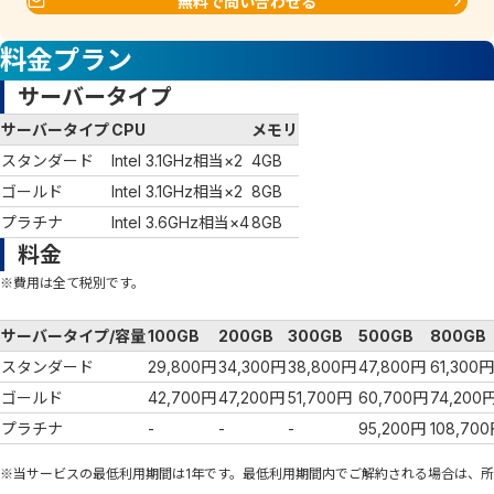
無料で問い合わせる
料金プラン
サーバータイプ
サーバータイプ
CPU
メモリ
スタンダード
Intel 3.1GHz相当×2
4GB
ゴールド
Intel 3.1GHz相当×2
8GB
プラチナ
Intel 3.6GHz相当×4
8GB
料金
※費用は全て税別です。
サーバータイプ/容量
100GB
200GB
300GB
500GB
800GB
スタンダード
29,800円
34,300円
38,800円
47,800円
61,300円
ゴールド
42,700円
47,200円
51,700円
60,700円
74,200
プラチナ
-
-
-
95,200円
108,70
※当サービスの最低利用期間は1年です。最低利用期間内でご解約される場合は、所