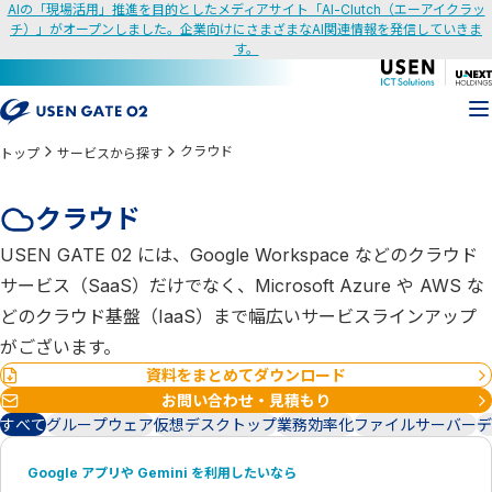
AIの「現場活用」推進を目的としたメディアサイト「AI-Clutch（エーアイクラッ
チ）」がオープンしました。企業向けにさまざまなAI関連情報を発信していきま
す。
クラウド
トップ
サービスから探す
クラウド
USEN GATE 02 には、Google Workspace などのクラウド
サービス（SaaS）だけでなく、Microsoft Azure や AWS な
どのクラウド基盤（IaaS）まで幅広いサービスラインアップ
がございます。
資料をまとめてダウンロード
お問い合わせ・見積もり
すべて
グループウェア
仮想デスクトップ
業務効率化
ファイルサーバー
デ
Google アプリや Gemini を利用したいなら