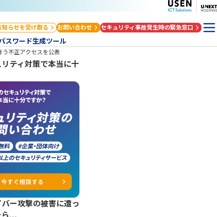
お知らせを受け取る
お問い合わせ
セキュリティ事故発生時の緊急窓口
パスワード生成ツール
に伴う不正アクセスを公表
ュリティ対策で本当に十
？
イバー攻撃の被害に遭っ
たら…