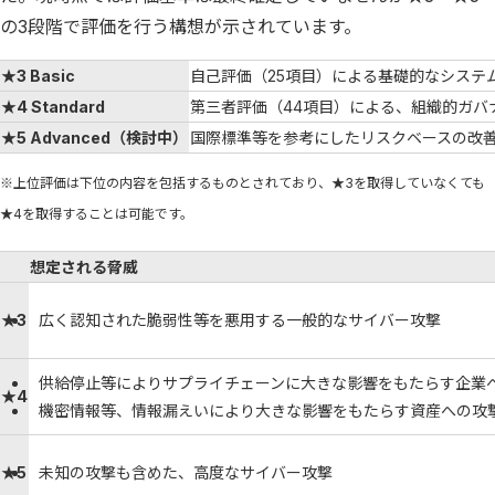
の3段階で評価を行う構想が示されています。
★3 Basic
自己評価（25項目）による基礎的なシステ
★4 Standard
第三者評価（44項目）による、組織的ガバ
★5 Advanced（検討中）
国際標準等を参考にしたリスクベースの改
※上位評価は下位の内容を包括するものとされており、★3を取得していなくても
★4を取得することは可能です。
想定される脅威
★3
広く認知された脆弱性等を悪用する一般的なサイバー攻撃
供給停止等によりサプライチェーンに大きな影響をもたらす企業
★4
機密情報等、情報漏えいにより大きな影響をもたらす資産への攻
★5
未知の攻撃も含めた、高度なサイバー攻撃