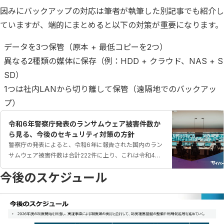
因みにバックアップの対応は筆者が執筆した別記事でも紹介し
ていますが、端的にまとめると以下の対策が重要になります。
データを3つ保管（原本 + 最低コピーを2つ）
異なる2種類の媒体に保存（例：HDD + クラウド、NAS + S
SD）
1つは社内LANから切り離して保管（遠隔地でのバックアッ
プ）
令和6年警察庁発表のランサムウェア被害件数か
ら見る、今後のセキュリティ対策の方針
警察庁の発表によると、令和6年に報告された国内のラン
サムウェア被害件数は合計222件に上り、これは令和4年
に続く⾼⽔準で推移しています。被害件数の増加は、攻
今後のスケジュール
撃手法の高度化や多様化、さらには企業のセキュリティ
対策の遅れが影響していると考えられます。