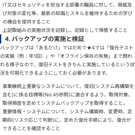
IT又はセキュリティを担当する部署の職員に対して、脅威及
び対策の変化等、最新の知識とスキルを維持するための学び
の機会を提供すること
上記取組みの実施状況を記録し、記録として保管すること
4. バックアップの実施と検証
バックアップは「あるだけ」ではだめで★4では「復元テスト
の実施（例：年1回）」や「オフライン保存の有無」まで問わ
れる様子なので、復旧テストをきちんと実施しているという状
況を可視化できるようにしておく必要があります。
事業継続上重要なシステムについて、復旧(システム再構築を
含む)に係る目標等(No.45参照)に適合するよう、取得対象、
取得頻度を定めてシステムバックアップを取得すること。
重要情報・システムについて、システム構築時、変更時、定
期的(リスク応じて判断)に、定めた復元手順により、復元が
できることを確認すること