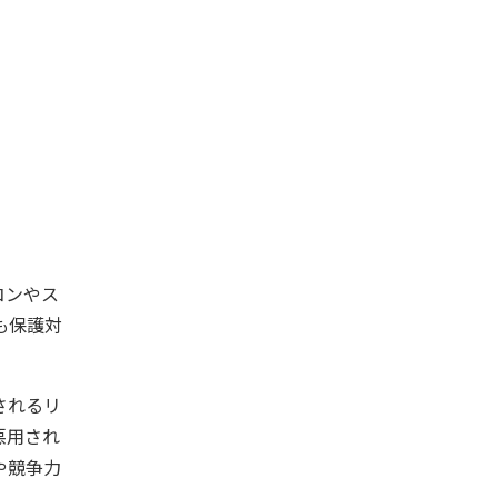
コンやス
も保護対
されるリ
悪用され
や競争力