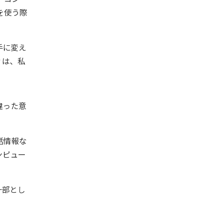
を使う際
手に変え
ィは、私
違った意
話情報な
ンピュー
一部とし