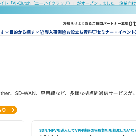
イト「AI-Clutch（エーアイクラッチ）」がオープンしました。企業向
01
お知らせ
よくあるご質問
パートナー募集
探す
目的から探す
導入事例
お役立ち資料
セミナー・イベント
、広域Ether、SD-WAN、専用線など、多様な拠点間通信サービ
もり
SDN/NFVを導入してVPN機器の管理負担を軽減したいな