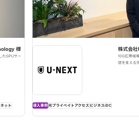
ology
様
株式会社U
したGPUサー
10G広帯
信を支える
ーネット
導入事例
光プライベイトアクセス
ビジネスiDC