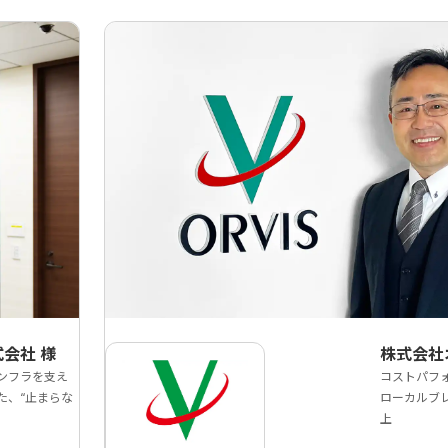
式会社
様
株式会社
ンフラを支え
コストパフ
た、“止まらな
ローカルブ
上